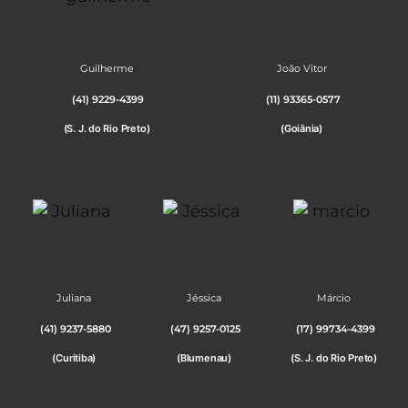
Guilherme
João Vitor
(41) 9229-4399
(11) 93365-0577
(S. J. do Rio Preto)
(Goiânia)
Juliana
Jéssica
Márcio
(41) 9237-5880
(47) 9257-0125
(17) 99734-4399
(Curitiba)
(Blumenau)
(S. J. do Rio Preto)